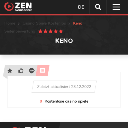
DE
Home
Casino Spiele Kostenlos
Keno
Seitenbewertung
KENO
Zuletzt aktualisiert
23.12.2022
0
Kostenlose casino spiele