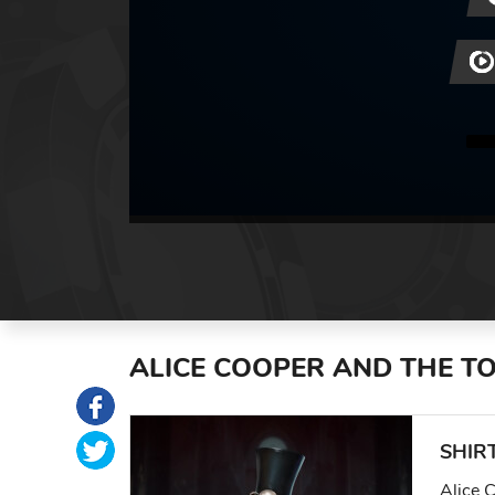
ALICE COOPER AND THE T
SHIR
Alice 