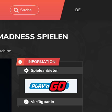
DE
MADNESS SPIELEN
dschirm
INFORMATION
Spieleanbieter
Verfügbar in