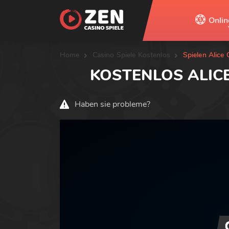
Onlin
Home
Casino Spiele Kostenlos
Spielen Alice
KOSTENLOS ALIC
Haben sie probleme?