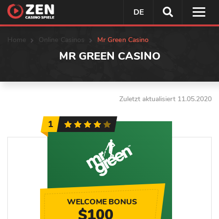
DE
Home
Online Casinos
Mr Green Casino
MR GREEN CASINO
Zuletzt aktualisiert
11.05.2020
WELCOME BONUS
$100