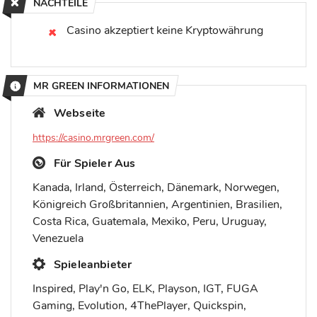
NACHTEILE
Casino akzeptiert keine Kryptowährung
MR GREEN INFORMATIONEN
Webseite
https://casino.mrgreen.com/
Für Spieler Aus
Kanada, Irland, Österreich, Dänemark, Norwegen,
Königreich Großbritannien, Argentinien, Brasilien,
Costa Rica, Guatemala, Mexiko, Peru, Uruguay,
Venezuela
Spieleanbieter
Inspired, Play'n Go, ELK, Playson, IGT, FUGA
Gaming, Evolution, 4ThePlayer, Quickspin,