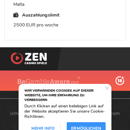
Malta
Auszahlungslimit
2500 EUR pro woche
WIR VERWENDEN COOKIES AUF DIESER
WEBSITE, UM IHRE ERFAHRUNG ZU
VERBESSERN
Durch Klicken auf einen beliebigen Link auf
der Website akzeptieren Sie unsere Cookie-
Urheberrechte © 2019-2026 -
CasinoSpieleZen.com
Richtlinien.
Alle Rechte vorbehalten
MEHR INFO
ERMÖGLICHEN