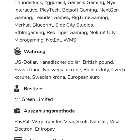
Thunderkick, Yggdrasil, Genesis Gaming, Nyx
Interactive, PlayTech, Betsoft Gaming, NextGen
Gaming, Leander Games, BigTimeGaming,
Merkur, Blueprint, Side City Studios,
Sthlmgaming, Red Tiger Gaming, Nolimit City,
Microgaming, NetEnt, WMS
Währung
US-Dollar, Kanadischer dollar, British pound,
Swiss franc, Norwegian krone, Polish zloty, Czech
koruna, Swedish krona, European euro
Besitzer
Mr Green Limited
Auszahlungsmethode
PayPal, Wire transfer, Visa, Skrill, Neteller, Visa
Electron, Entropay