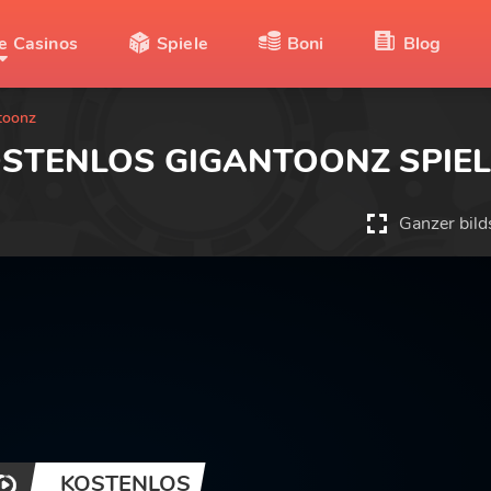
e Casinos
Spiele
Boni
Blog
toonz
STENLOS GIGANTOONZ SPIE
Ganzer bil
KOSTENLOS