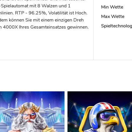
-Spielautomat mit 8 Walzen und 1
Min Wette
inien. RTP - 96.25%, Volatilität ist Hoch.
Max Wette
em können Sie mit einem einzigen Dreh
Spieltechnolog
m 4000X Ihres Gesamteinsatzes gewinnen.