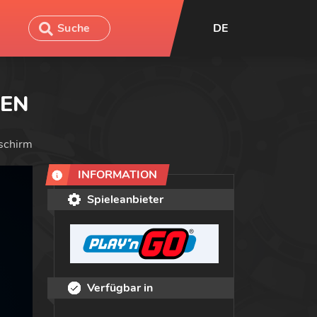
DE
LEN
dschirm
INFORMATION
Spieleanbieter
Verfügbar in