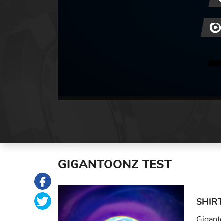
GIGANTOONZ TEST
SHIR
Gigant