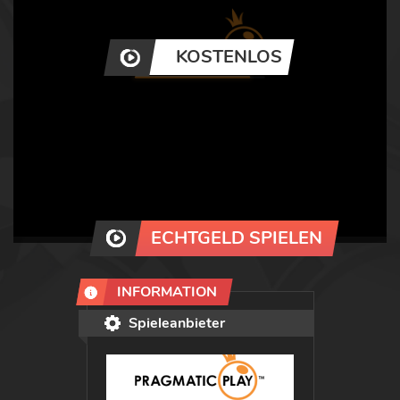
KOSTENLOS
ECHTGELD SPIELEN
INFORMATION
Spieleanbieter