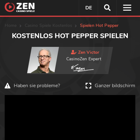
DE
Home
Casino Spiele Kostenlos
Spielen Hot Pepper
KOSTENLOS HOT PEPPER SPIELEN
Zen Victor
CasinoZen Expert
Haben sie probleme?
Ganzer bildschirm