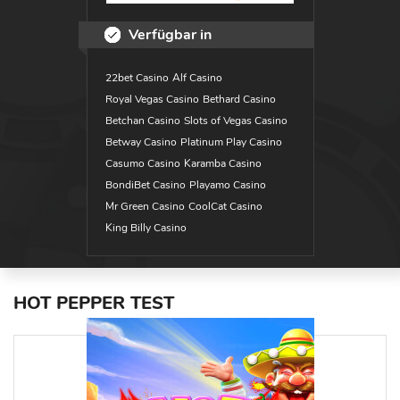
Verfügbar in
22bet Casino
Alf Casino
Royal Vegas Casino
Bethard Casino
Betchan Casino
Slots of Vegas Casino
Betway Casino
Platinum Play Casino
Casumo Casino
Karamba Casino
BondiBet Casino
Playamo Casino
Mr Green Casino
CoolCat Casino
King Billy Casino
HOT PEPPER TEST