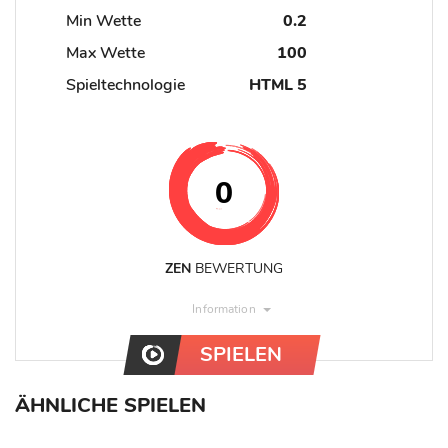
Min Wette
0.2
Max Wette
100
Spieltechnologie
HTML 5
0
ZEN
BEWERTUNG
Information
SPIELEN
ÄHNLICHE SPIELEN