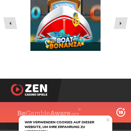
‹
›
WIR VERWENDEN COOKIES AUF DIESER
WEBSITE, UM IHRE ERFAHRUNG ZU