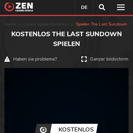
DE
Home
Casino Spiele Kostenlos
Spielen The Last Sundown
KOSTENLOS THE LAST SUNDOWN
SPIELEN
Haben sie probleme?
Ganzer bildschirm
KOSTENLOS