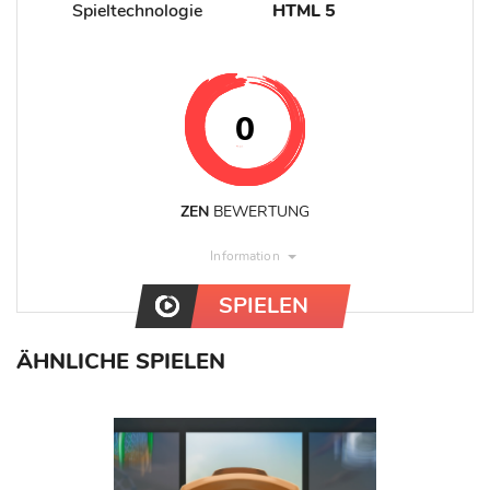
Spieltechnologie
HTML 5
0
ZEN
BEWERTUNG
Information
SPIELEN
ÄHNLICHE SPIELEN