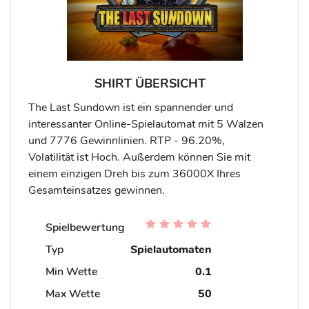
SHIRT ÜBERSICHT
The Last Sundown ist ein spannender und
interessanter Online-Spielautomat mit 5 Walzen
und 7776 Gewinnlinien. RTP - 96.20%,
Volatilität ist Hoch. Außerdem können Sie mit
einem einzigen Dreh bis zum 36000X Ihres
Gesamteinsatzes gewinnen.
Spielbewertung
Typ
Spielautomaten
Min Wette
0.1
Max Wette
50