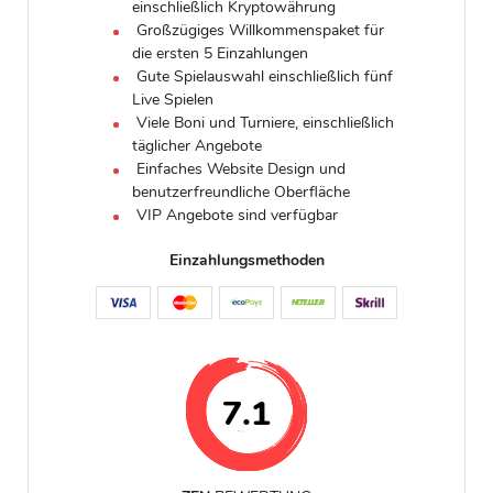
einschließlich Kryptowährung
Großzügiges Willkommenspaket für
die ersten 5 Einzahlungen
Gute Spielauswahl einschließlich fünf
Live Spielen
Viele Boni und Turniere, einschließlich
täglicher Angebote
Einfaches Website Design und
benutzerfreundliche Oberfläche
VIP Angebote sind verfügbar
Einzahlungsmethoden
7.1