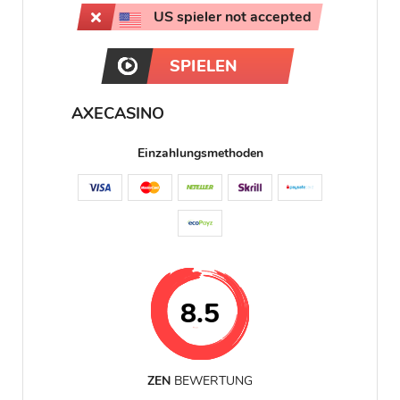
US spieler not accepted
SPIELEN
AXECASINO
Einzahlungsmethoden
8.5
ZEN
BEWERTUNG