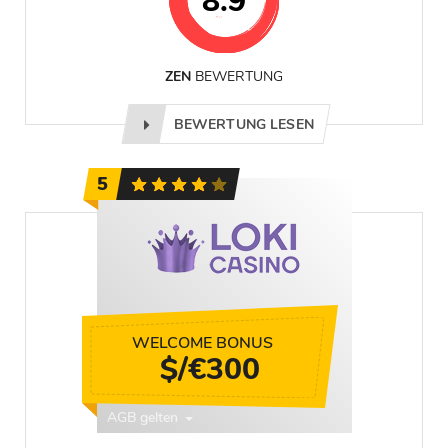
8.9
ZEN
BEWERTUNG
BEWERTUNG LESEN
5
WELCOME BONUS
$/€300
AGB gelten