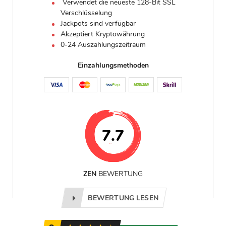
Verwendet die neueste 128-Bit SSL
Verschlüsselung
Jackpots sind verfügbar
Akzeptiert Kryptowährung
0-24 Auszahlungszeitraum
Einzahlungsmethoden
7.7
ZEN
BEWERTUNG
BEWERTUNG LESEN