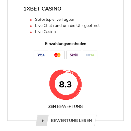
1XBET CASINO
Sofortspiel verfügbar
Live Chat rund um die Uhr geöffnet
Live Casino
Einzahlungsmethoden
8.3
ZEN
BEWERTUNG
BEWERTUNG LESEN