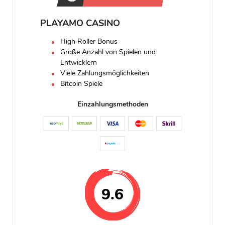
PLAYAMO CASINO
High Roller Bonus
Große Anzahl von Spielen und
Entwicklern
Viele Zahlungsmöglichkeiten
Bitcoin Spiele
Einzahlungsmethoden
9.6