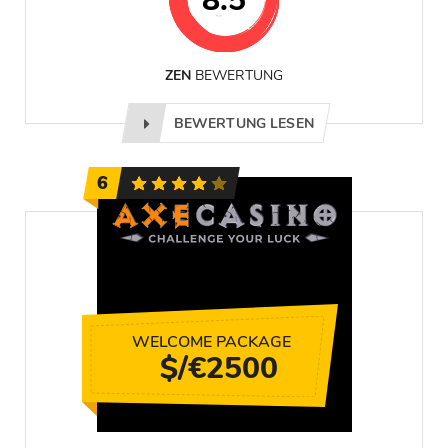
8.5
ZEN
BEWERTUNG
BEWERTUNG LESEN
6
WELCOME PACKAGE
$/€2500