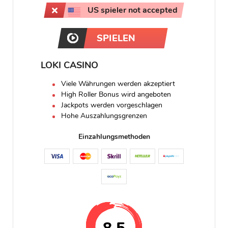
US spieler not accepted
SPIELEN
LOKI CASINO
Viele Währungen werden akzeptiert
High Roller Bonus wird angeboten
Jackpots werden vorgeschlagen
Hohe Auszahlungsgrenzen
Einzahlungsmethoden